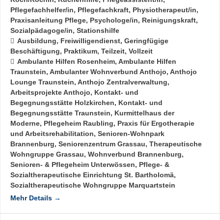
Pflegefachhelfer/in
Pflegefachkraft
Physiotherapeut/in
Praxisanleitung Pflege
Psychologe/in
Reinigungskraft
Sozialpädagoge/in
Stationshilfe
Ausbildung
Freiwilligendienst
Geringfügige
Beschäftigung
Praktikum
Teilzeit
Vollzeit
Ambulante Hilfen Rosenheim
Ambulante Hilfen
Traunstein
Ambulanter Wohnverbund Anthojo
Anthojo
Lounge Traunstein
Anthojo Zentralverwaltung
Arbeitsprojekte Anthojo
Kontakt- und
Begegnungsstätte Holzkirchen
Kontakt- und
Begegnungsstätte Traunstein
Kurmittelhaus der
Moderne
Pflegeheim Raubling
Praxis für Ergotherapie
und Arbeitsrehabilitation
Senioren-Wohnpark
Brannenburg
Seniorenzentrum Grassau
Therapeutische
Wohngruppe Grassau
Wohnverbund Brannenburg
Senioren- & Pflegeheim Unterwössen
Pflege- &
Sozialtherapeutische Einrichtung St. Bartholomä
Sozialtherapeutische Wohngruppe Marquartstein
Mehr Details