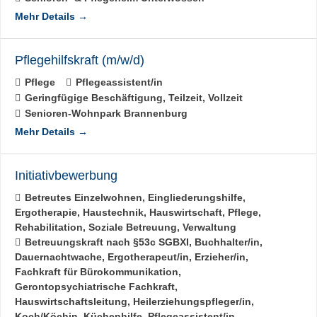
Mehr Details
Pflegehilfskraft (m/w/d)
Pflege
Pflegeassistent/in
Geringfügige Beschäftigung
Teilzeit
Vollzeit
Senioren-Wohnpark Brannenburg
Mehr Details
Initiativbewerbung
Betreutes Einzelwohnen
Eingliederungshilfe
Ergotherapie
Haustechnik
Hauswirtschaft
Pflege
Rehabilitation
Soziale Betreuung
Verwaltung
Betreuungskraft nach §53c SGBXI
Buchhalter/in
Dauernachtwache
Ergotherapeut/in
Erzieher/in
Fachkraft für Bürokommunikation
Gerontopsychiatrische Fachkraft
Hauswirtschaftsleitung
Heilerziehungspfleger/in
Koch/Köchin
Küchenhilfe
Pflegeassistent/in