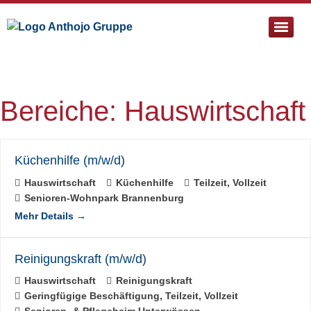
Pflege- & Sozialtherapeutische Einrichtung St. Bartholomä
Bereiche:
Hauswirtschaft
Küchenhilfe (m/w/d)
Hauswirtschaft
Küchenhilfe
Teilzeit
Vollzeit
Senioren-Wohnpark Brannenburg
Mehr Details
Reinigungskraft (m/w/d)
Hauswirtschaft
Reinigungskraft
Geringfügige Beschäftigung
Teilzeit
Vollzeit
Senioren- & Pflegeheim Unterwössen