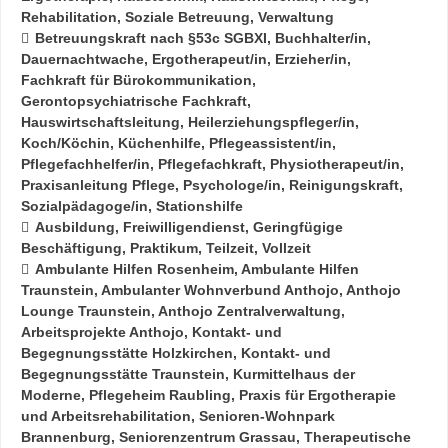
Rehabilitation
Soziale Betreuung
Verwaltung
Betreuungskraft nach §53c SGBXI
Buchhalter/in
Dauernachtwache
Ergotherapeut/in
Erzieher/in
Fachkraft für Bürokommunikation
Gerontopsychiatrische Fachkraft
Hauswirtschaftsleitung
Heilerziehungspfleger/in
Koch/Köchin
Küchenhilfe
Pflegeassistent/in
Pflegefachhelfer/in
Pflegefachkraft
Physiotherapeut/in
Praxisanleitung Pflege
Psychologe/in
Reinigungskraft
Sozialpädagoge/in
Stationshilfe
Ausbildung
Freiwilligendienst
Geringfügige
Beschäftigung
Praktikum
Teilzeit
Vollzeit
Ambulante Hilfen Rosenheim
Ambulante Hilfen
Traunstein
Ambulanter Wohnverbund Anthojo
Anthojo
Lounge Traunstein
Anthojo Zentralverwaltung
Arbeitsprojekte Anthojo
Kontakt- und
Begegnungsstätte Holzkirchen
Kontakt- und
Begegnungsstätte Traunstein
Kurmittelhaus der
Moderne
Pflegeheim Raubling
Praxis für Ergotherapie
und Arbeitsrehabilitation
Senioren-Wohnpark
Brannenburg
Seniorenzentrum Grassau
Therapeutische