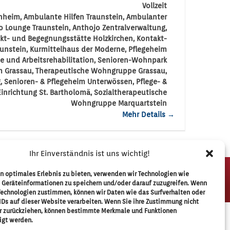
Vollzeit
enheim
Ambulante Hilfen Traunstein
Ambulanter
o Lounge Traunstein
Anthojo Zentralverwaltung
kt- und Begegnungsstätte Holzkirchen
Kontakt-
unstein
Kurmittelhaus der Moderne
Pflegeheim
ie und Arbeitsrehabilitation
Senioren-Wohnpark
m Grassau
Therapeutische Wohngruppe Grassau
g
Senioren- & Pflegeheim Unterwössen
Pflege- &
Einrichtung St. Bartholomä
Sozialtherapeutische
Wohngruppe Marquartstein
Mehr Details
Ihr Einverständnis ist uns wichtig!
Impressum
n optimales Erlebnis zu bieten, verwenden wir Technologien wie
 Geräteinformationen zu speichern und/oder darauf zuzugreifen. Wenn
Technologien zustimmen, können wir Daten wie das Surfverhalten oder
IDs auf dieser Website verarbeiten. Wenn Sie ihre Zustimmung nicht
er zurückziehen, können bestimmte Merkmale und Funktionen
igt werden.