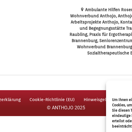
Ambulante Hilfen Ros
Wohnverbund Anthojo
Anthoj
Arbeitsprojekte Anthojo
Konta
und Begegnungsstätte Tra
Raubling
Praxis für Ergotherap
Brannenburg
Seniorenzentru
Wohnverbund Brannenbur
Sozialtherapeutische 
zerklärung
Cookie-Richtlinie (EU)
Hinweisgeberschutz
Um Ihnen ei
Cookies, um
© ANTHOJO 2025
Sie diesen 
eindeutige 
erteilst od
beeinträcht