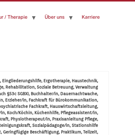
ur / Therapie
Über uns
Karriere
Eingliederungshilfe
Ergotherapie
Haustechnik
ge
Rehabilitation
Soziale Betreuung
Verwaltung
ach §53c SGBXI
Buchhalter/in
Dauernachtwache
in
Erzieher/in
Fachkraft für Bürokommunikation
sychiatrische Fachkraft
Hauswirtschaftsleitung
/in
Koch/Köchin
Küchenhilfe
Pflegeassistent/in
kraft
Physiotherapeut/in
Praxisanleitung Pflege
Reinigungskraft
Sozialpädagoge/in
Stationshilfe
t
Geringfügige Beschäftigung
Praktikum
Teilzeit